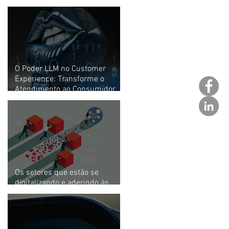
Customer Experience com AI
O Poder LLM no Customer
Experience: Transforme o
Atendimento ao Consumidor
com AI e Speech Analytics
Os setores que estão se
digitalizando e aderindo às
ferramentas de gestão