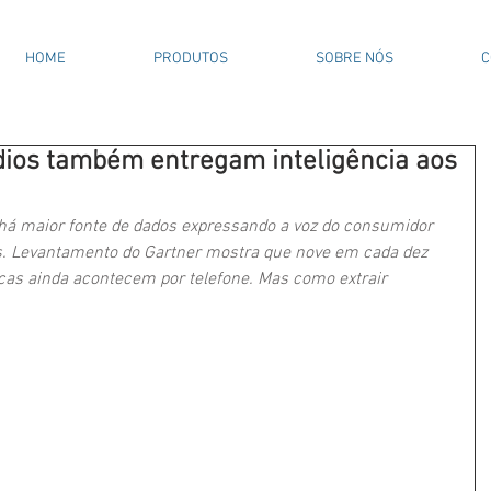
HOME
PRODUTOS
SOBRE NÓS
C
udios também entregam inteligência aos
há maior fonte de dados expressando a voz do consumidor 
s. Levantamento do Gartner mostra que nove em cada dez 
cas ainda acontecem por telefone. Mas como extrair 