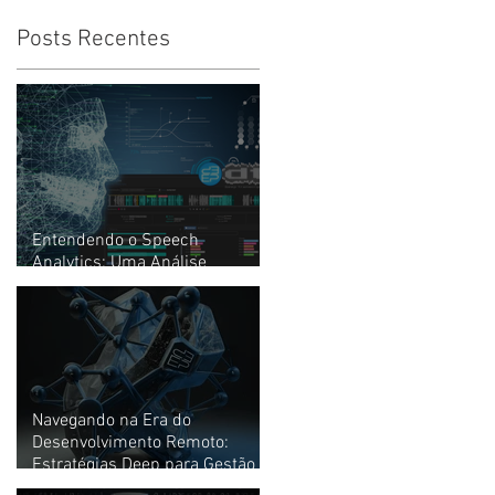
Posts Recentes
Entendendo o Speech
Analytics: Uma Análise
Profunda
Navegando na Era do
Desenvolvimento Remoto:
Estratégias Deep para Gestão
de Times de Alto Desempenho