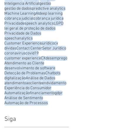
Inteligencia Artificial
gestão
gestão de dados
predictive analytics
Machine Learning
AI
deep learning
cobrança judicial
cobrança jurídica
Privacidade
speech analytics
LGPD
lei geral de proteção de dados
Privacidade de Dados
speechanalytics
Customer Experience
jurídico
cx
dívidas
Contact Center
Setor Jurídico
coronavirus
covid19
customer experience
CX
desemprego
Atendimento ao Cliente
desenvolvimento de software
Detecção de Problemas
Chatbots
digitalização
Análise de Dados
atendimentoaocliente
endvidamento
Experiência do Consumidor
Automatização
financiamento
gdpr
Análise de Sentimento
Automação de Processos
Siga