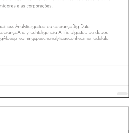
midores e as corporações. 
usiness Analytics
gestão de cobrança
Big Data
cobrança
Analytics
Inteligencia Artificial
gestão de dados
ng
AI
deep learning
speechanalytics
reconhecimentodefala