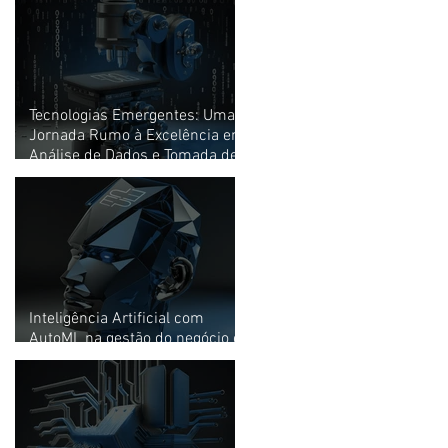
Tecnologias Emergentes: Uma
Jornada Rumo à Excelência em
Análise de Dados e Tomada de
Decisões.
Inteligência Artificial com
AutoML na gestão do negócio e
experiência do cliente (CX)