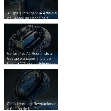
AI Ops e Inteligência Artificial
na Gestão de Negócios e
Experiência do Cliente (CX)
Generative AI: Recriando a
Gestão e a Experiência do
Cliente (CX) com Inteligência
Artificial
Deep Learning: Revolucionando
a Gestão de Negócios e