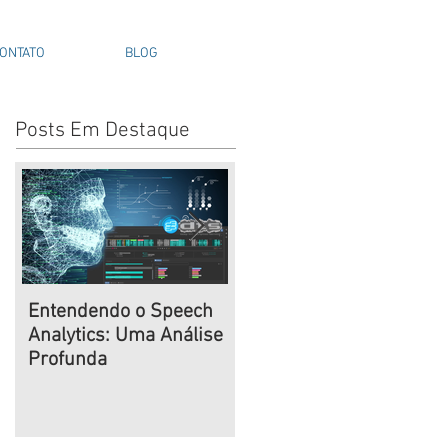
ONTATO
BLOG
Posts Em Destaque
Entendendo o Speech
Navegando na Era do
Analytics: Uma Análise
Desenvolvimento
Profunda
Remoto: Estratégias
Deep para Gestão de
Times de Alto
Desempenho