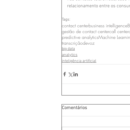
relacionamento entre os consu
Tags:
contact center
business intelligence
B
gestão de contact center
call center
predictive analytics
Machine Learni
transcriçãodevoz
big data
analytics
inteligência artificial
Comentários