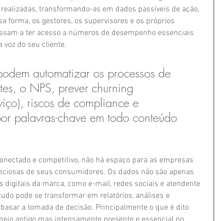
ealizadas, transformando-as em dados passíveis de ação, 
a forma, os gestores, os supervisores e os próprios 
assam a ter acesso a números de desempenho essenciais 
 voz do seu cliente.
 podem automatizar os processos de 
es, o NPS, prever churning 
viço), riscos de compliance e 
 por palavras-chave em todo conteúdo 
ectado e competitivo, não há espaço para as empresas 
eciosas de seus consumidores. Os dados não são apenas 
s digitais da marca, como e-mail, redes sociais e atendente 
 tudo pode se transformar em relatórios, análises e 
asar a tomada de decisão. Principalmente o que é dito 
 meio antigo mas intensamente presente e essencial no 