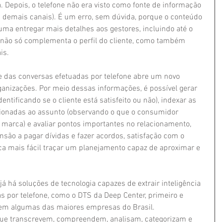
 Depois, o telefone não era visto como fonte de informação 
 demais canais). É um erro, sem dúvida, porque o conteúdo 
uma entregar mais detalhes aos gestores, incluindo até o 
 não só complementa o perfil do cliente, como também 
is. 
te das conversas efetuadas por telefone abre um novo 
anizações. Por meio dessas informações, é possível gerar 
entificando se o cliente está satisfeito ou não), indexar as 
cionadas ao assunto (observando o que o consumidor 
arca) e avaliar pontos importantes no relacionamento, 
são a pagar dívidas e fazer acordos, satisfação com o 
ica mais fácil traçar um planejamento capaz de aproximar e 
 já há soluções de tecnologia capazes de extrair inteligência 
as por telefone, como o DTS da Deep Center, primeiro e 
 em algumas das maiores empresas do Brasil. 
que transcrevem, compreendem, analisam, categorizam e 