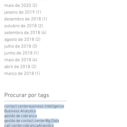
maio de 2020
(2)
2 posts
janeiro de 2019
(1)
1 post
dezembro de 2018
(1)
1 post
outubro de 2018
(2)
2 posts
setembro de 2018
(4)
4 posts
agosto de 2018
(2)
2 posts
julho de 2018
(3)
3 posts
junho de 2018
(1)
1 post
maio de 2018
(4)
4 posts
abril de 2018
(2)
2 posts
março de 2018
(1)
1 post
Procurar por tags
contact center
business intelligence
Business Analytics
gestão de cobrança
gestão de contact center
Big Data
call center
cobrança
Analytics