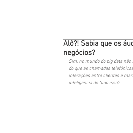
Alô?! Sabia que os á
negócios?
Sim, no mundo do big data não 
do que as chamadas telefônica
interações entre clientes e mar
inteligência de tudo isso?