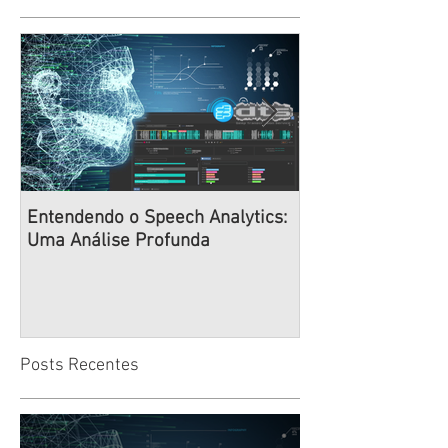
Entendendo o Speech Analytics:
Navegando na Er
Uma Análise Profunda
Desenvolvimento
Estratégias Deep
Times de Alto D
Posts Recentes