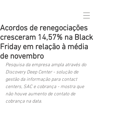
Acordos de renegociações
cresceram 14,57% na Black
Friday em relação à média
de novembro
Pesquisa da 
empresa ampla através do 
Discovery Deep Center - solução de 
gestão da informação para contact 
centers, SAC e cobrança - mostra que 
não houve aumento de contato de 
cobrança na data.