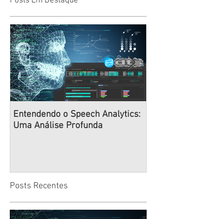
Posts Em Destaque
Entendendo o Speech Analytics:
Navegando na Er
Uma Análise Profunda
Desenvolvimento
Estratégias Deep
Times de Alto D
Posts Recentes