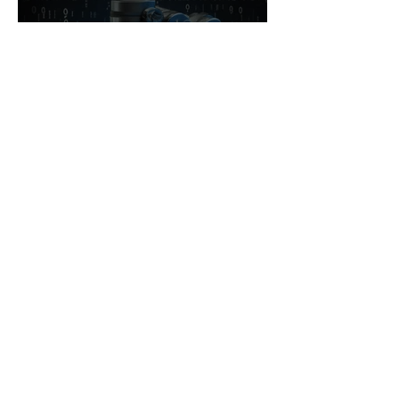
Desempenho
Tecnologias Emergentes:
Uma Jornada Rumo à
Excelência em Análise de
Dados e Tomada de Decisões.
Inteligência Artificial com
AutoML na gestão do negócio
e experiência do cliente (CX)