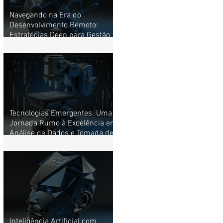
Navegando na Era do
Desenvolvimento Remoto:
Estratégias Deep para Gestão
de Times de Alto Desempenho
Tecnologias Emergentes: Uma
Jornada Rumo à Excelência em
Análise de Dados e Tomada de
Decisões.
Inteligência Artificial com