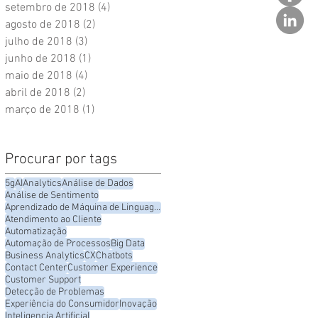
setembro de 2018
(4)
4 posts
agosto de 2018
(2)
2 posts
julho de 2018
(3)
3 posts
junho de 2018
(1)
1 post
maio de 2018
(4)
4 posts
abril de 2018
(2)
2 posts
março de 2018
(1)
1 post
Procurar por tags
5g
AI
Analytics
Análise de Dados
Análise de Sentimento
Aprendizado de Máquina de Linguagem
Atendimento ao Cliente
Automatização
Automação de Processos
Big Data
Business Analytics
CX
Chatbots
Contact Center
Customer Experience
Customer Support
Detecção de Problemas
Experiência do Consumidor
Inovação
Inteligencia Artificial