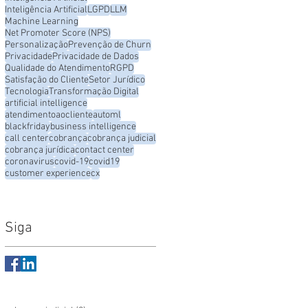
Inteligência Artificial
LGPD
LLM
Machine Learning
Net Promoter Score (NPS)
Personalização
Prevenção de Churn
Privacidade
Privacidade de Dados
Qualidade do Atendimento
RGPD
Satisfação do Cliente
Setor Jurídico
Tecnologia
Transformação Digital
artificial intelligence
atendimentoaocliente
automl
blackfriday
business intelligence
call center
cobrança
cobrança judicial
cobrança jurídica
contact center
coronavirus
covid-19
covid19
customer experience
cx
Siga