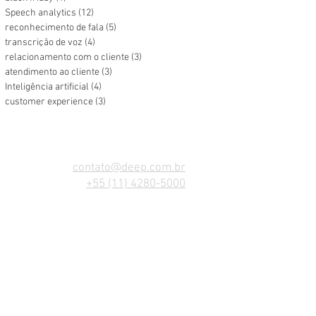
Speech analytics
(12)
12 posts
reconhecimento de fala
(5)
5 posts
transcrição de voz
(4)
4 posts
relacionamento com o cliente
(3)
3 posts
atendimento ao cliente
(3)
3 posts
Inteligência artificial
(4)
4 posts
customer experience
(3)
3 posts
CONTATO
contato@deep.com.br
+55 (11) 4280-5000