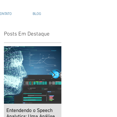
ONTATO
BLOG
Posts Em Destaque
:
Entendendo o Speech
Navegando na Era do
Analytics: Uma Análise
Desenvolvimento Remot