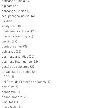
cobrança judicial
(9)
9 posts
big data
(29)
29 posts
cobrança jurídica
(10)
10 posts
recuperação judicial
(4)
4 posts
jurídico
(5)
5 posts
analytics
(30)
30 posts
inteligência artificial
(28)
28 posts
machine learning
(25)
25 posts
gestão
(29)
29 posts
contact center
(38)
38 posts
cobrança
(26)
26 posts
business analytics
(30)
30 posts
business intelligence
(28)
28 posts
gestão de cobrança
(22)
22 posts
privacidade de dados
(2)
2 posts
LGPD
(3)
3 posts
Lei Geral de Proteção de Dados
(1)
1 post
covid-19
(7)
7 posts
pandemia
(6)
6 posts
financiamento
(2)
2 posts
veículos
(1)
1 post
black friday
(1)
1 post