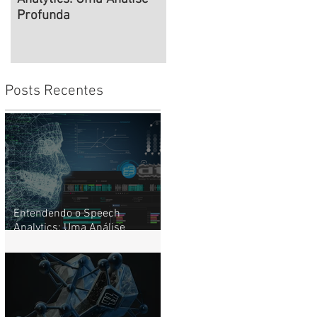
Profunda
Estratégias Deep para
Gestão de Times de Alto
Desempenho
Posts Recentes
Entendendo o Speech
Analytics: Uma Análise
Profunda