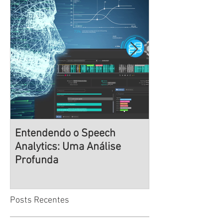
Entendendo o Speech
Navegando na 
Analytics: Uma Análise
Desenvolvimen
Profunda
Estratégias De
de Times de Al
Desempenho