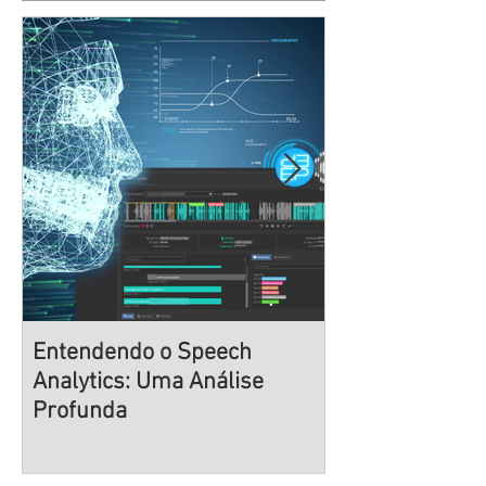
Posts Em Destaque
Entendendo o Speech
Navegando na 
Analytics: Uma Análise
Desenvolvimen
Profunda
Estratégias De