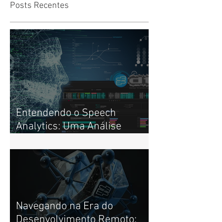
de Times de Al
Desempenho
Posts Recentes
Entendendo o Speech
Analytics: Uma Análise
Profunda