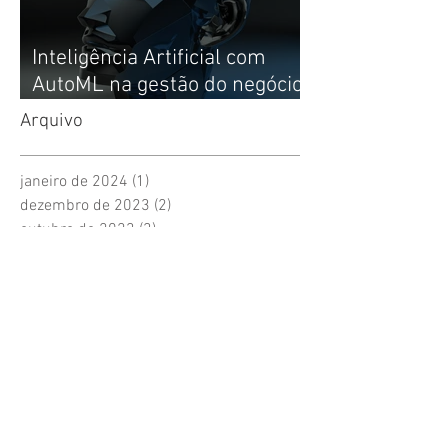
Inteligência Artificial com
AutoML na gestão do negócio
e experiência do cliente (CX)
Arquivo
janeiro de 2024
(1)
1 post
dezembro de 2023
(2)
2 posts
outubro de 2023
(3)
3 posts
setembro de 2023
(2)
2 posts
outubro de 2021
(1)
1 post
julho de 2021
(1)
1 post
maio de 2021
(4)
4 posts
abril de 2021
(1)
1 post
março de 2021
(1)
1 post
fevereiro de 2021
(5)
5 posts